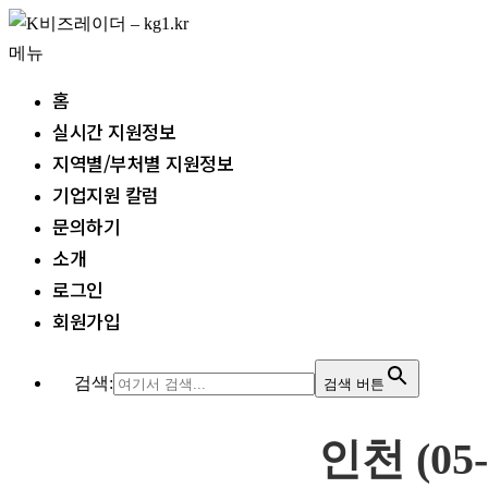
내
용
메뉴
으
홈
로
실시간 지원정보
바
지역별/부처별 지원정보
로
기업지원 칼럼
가
문의하기
기
소개
로그인
회원가입
검색:
검색 버튼
인천 (05-