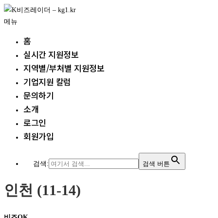
내
용
메뉴
으
홈
로
실시간 지원정보
바
지역별/부처별 지원정보
로
가
기업지원 칼럼
기
문의하기
소개
로그인
회원가입
검색:
검색 버튼
인천 (11-14)
비즈OK