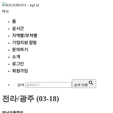
내
용
메뉴
으
홈
로
실시간
바
지역별/부처별
로
가
기업지원 칼럼
기
문의하기
소개
로그인
회원가입
검색:
검색 버튼
전라/광주 (03-18)
전남으뜸창업