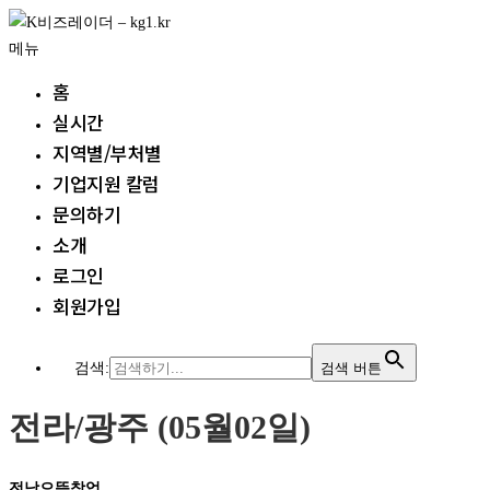
내
용
메뉴
으
홈
로
실시간
바
지역별/부처별
로
가
기업지원 칼럼
기
문의하기
소개
로그인
회원가입
검색:
검색 버튼
전라/광주 (05월02일)
전남으뜸창업