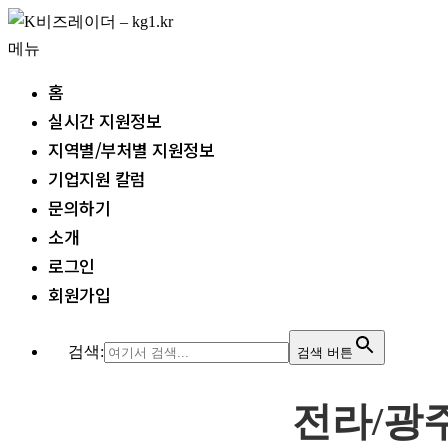
내
용
메뉴
으
홈
로
실시간 지원정보
바
지역별/부처별 지원정보
로
기업지원 칼럼
가
문의하기
기
소개
로그인
회원가입
검색:
검색 버튼
전라/광주 