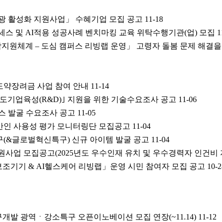
광 활성화 지원사업」 수혜기업 모집 공고
11-18
스 및 AI적용 성공사례 벤치마킹 교육 위탁수행기관(업) 모집
1
원체계 – 도심 캠퍼스 리빙랩 운영」 고령자 돌봄 문제 해결을 
도약장려금 사업 참여 안내
11-14
선도기업육성(R&D)｣ 지원을 위한 기술수요조사 공고
11-06
스 발굴 수요조사 공고
11-05
인 사용성 평가 모니터링단 모집공고
11-04
구(&글로벌혁신특구) 신규 아이템 발굴 공고
11-04
사업 모집공고(2025년도 우수인재 유치 및 우수경력자 인건비 
자 보조기기 & AI헬스케어 리빙랩」운영 시민 참여자 모집 공고
10-2
구개발 광역ㆍ강소특구 오픈이노베이션 모집 연장(~11.14)
11-12