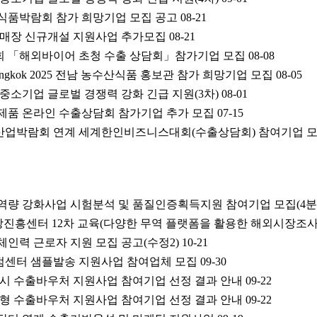
식품박람회 참가 희망기업 모집 공고
08-21
 판매장 신규개설 지원사업 추가모집
08-21
람회 「해외바이어 초청 수출 상담회」참가기업 모집
08-08
 Bangkok 2025 전남 농수산식품 홍보관 참가 희망기업 모집
08-05
출 중소기업 글로벌 경쟁력 강화 긴급 지원(3차)
08-01
티제품 온라인 수출상담회 참가기업 추가 모집
07-15
식산업박람회 연계 세계한인비즈니스대회(수출상담회) 참여기업 
신역량 강화사업 시험분석 및 품질인증획득지원 참여기업 모집(4분
통상진흥센터 12차 교육(다양한 무역 플랫폼을 활용한 해외시장조사
대체인력 근로자 지원 모집 공고(수정2)
10-21
거점센터 샘플발송 지원사업 참여업체 모집
09-30
전주시 수출바우처 지원사업 참여기업 선정 결과 안내
09-22
전북형 수출바우처 지원사업 참여기업 선정 결과 안내
09-22