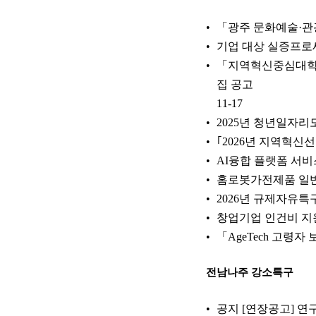
「광주 문화예술·관
기업 대상 실증프로세
「지역혁신중심대학지
집 공고
11-17
2025년 청년일자리
｢2026년 지역혁신
AI융합 플랫폼 서비
홈로봇가전제품 일반
2026년 규제자유특
창업기업 인건비 지원
「AgeTech 고령
전남나주 강소특구
공지 [연장공고] 연