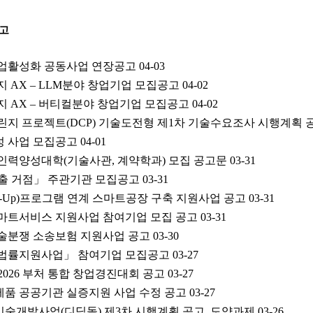
고
 협업활성화 공동사업 연장공고
04-03
지 AX – LLM분야 창업기업 모집공고
04-02
린지 AX – 버티컬분야 창업기업 모집공고
04-02
챌린지 프로젝트(DCP) 기술도전형 제1차 기술수요조사 시행계획 
성 사업 모집공고
04-01
 인력양성대학(기술사관, 계약학과) 모집 공고문
03-31
 수출 거점」 주관기관 모집공고
03-31
mo-Up)프로그램 연계 스마트공장 구축 지원사업 공고
03-31
 스마트서비스 지원사업 참여기업 모집 공고
03-31
기술분쟁 소송보험 지원사업 공고
03-30
업 법률지원사업」 참여기업 모집공고
03-27
2026 부처 통합 창업경진대회 공고
03-27
제품 공공기관 실증지원 사업 수정 공고
03-27
장기술개발사업(디딤돌) 제3차 시행계획 공고_도약과제
03-26