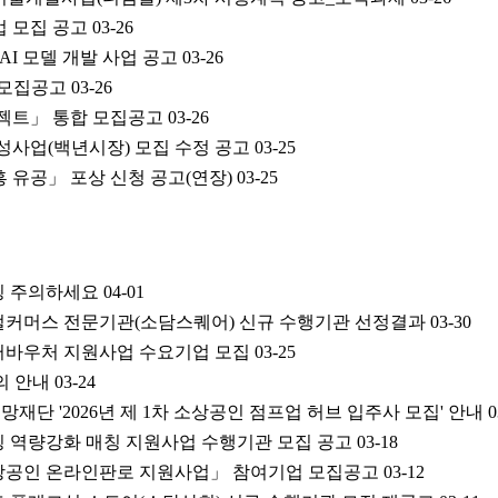
업 모집 공고
03-26
 AI 모델 개발 사업 공고
03-26
터 모집공고
03-26
젝트」 통합 모집공고
03-26
육성사업(백년시장) 모집 수정 공고
03-25
흥 유공」 포상 신청 공고(연장)
03-25
사칭 주의하세요
04-01
디지털커머스 전문기관(소담스퀘어) 신규 수행기관 선정결과
03-30
데이터바우처 지원사업 수요기업 모집
03-25
주의 안내
03-24
망재단 '2026년 제 1차 소상공인 점프업 허브 입주사 모집' 안내
0
마케팅 역량강화 매칭 지원사업 수행기관 모집 공고
03-18
 소상공인 온라인판로 지원사업」 참여기업 모집공고
03-12