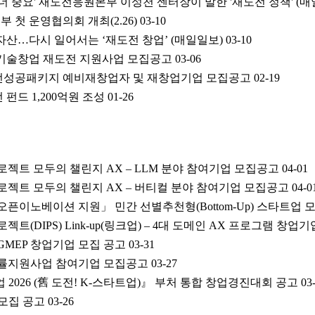
가 더 중요' 재도전응원본부 이성천 센터장이 말한 '재도전 정책' (매
 첫 운영협의회 개최(2.26)
03-10
 자산…다시 일어서는 ‘재도전 창업’ (매일일보)
03-10
경기 기술창업 재도전 지원사업 모집공고
03-06
재도전성공패키지 예비재창업자 및 재창업기업 모집공고
02-19
 펀드 1,200억원 조성
01-26
젝트 모두의 챌린지 AX – LLM 분야 참여기업 모집공고
04-01
로젝트 모두의 챌린지 AX – 버티컬 분야 참여기업 모집공고
04-0
 오픈이노베이션 지원」 민간 선별추천형(Bottom-Up) 스타트업
트(DIPS) Link-up(링크업) – 4대 도메인 AX 프로그램 창업
 GMEP 창업기업 모집 공고
03-31
 법률지원사업 참여기업 모집공고
03-27
 2026 (舊 도전! K-스타트업)』 부처 통합 창업경진대회 공고
03
 모집 공고
03-26