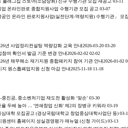
스마트 플래그십 스토어(소담상회) 신규 수행기관 모집 재공고
03-11
중소기업 온라인판로 종합지원사업 수행기관 모집 공고
03-07
년 소상공인 온라인 판로지원사업(실전단계-역량지원) 수행기관」 
26년 사업정리컨설팅 역량강화 교육 안내2026-03-20
03-20
여 확인서 발급 기준 변경 안내2026-02-02
02-02
26년 채무해소 재기지원 종합패키지 참여 기관 안내2026-01-02
0
지 원스톱폐업지원 신청 마감 안내2025-11-18
11-18
-중진공, 중소벤처기업 재도전 활성화 ‘맞손’
03-30
존율 두배 높아 … '연쇄창업 신화' 제2의 장병규 키워라
03-19
창업중심대학 모집공고 (경상국립대학교 창업중심대학사업단 등)
03-
합지원센터 홈페이지 성실경영평가 매뉴얼 (신청 가이드)
03-13