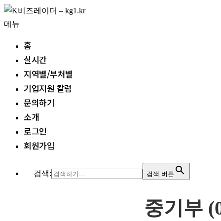
내
용
메뉴
으
홈
로
실시간
바
지역별/부처별
로
기업지원 칼럼
가
문의하기
기
소개
로그인
회원가입
검색:
검색 버튼
중기부 (