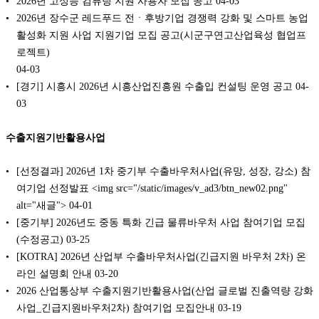
2026년 고성능 컴퓨팅 지원 사용자 모집 공고
04-03
2026년 장수군 레드푸드 전ㆍ후방기업 경쟁력 강화 및 스마트 농업
활성화 지원 사업 지원기업 모집 공고(시군구연고산업육성 협업프
로젝트)
04-03
[경기] 시흥시 2026년 시흥산업진흥원 수출입 컨설팅 운영 공고
04-
03
수출지원기반활용사업
[선정결과] 2026년 1차 중기부 수출바우처사업(유망, 성장, 강소) 참
여기업 선정발표 <img src="/static/images/v_ad3/btn_new02.png"
alt="새글">
04-01
[중기부] 2026년도 중동 특화 긴급 물류바우처 사업 참여기업 모집
(수정공고)
03-25
[KOTRA] 2026년 산업부 수출바우처사업(긴급지원 바우처 2차) 온
라인 설명회 안내
03-20
2026 산업통상부 수출지원기반활용사업(산업 글로벌 진출역량 강화
사업_긴급지원바우처2차) 참여기업 모집안내
03-19