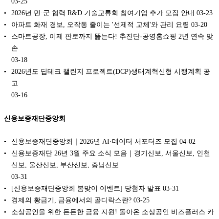
03-25
2026년 민·군 협력 R&D 기술교류회 참여기업 추가 모집 안내
03-23
아파트 화재 경보, 오작동 줄이는 '선제적 교체'와 관리 요령
03-20
스마트공장, 이제 판로까지 뚫는다! 추진단-공영홈쇼핑 2년 연속 맞
손
03-18
2026년도 딥테크 챌린지 프로젝트(DCP)생태계혁신형 시행계획 공
고
03-16
신용보증재단중앙회
신용보증재단중앙회｜2026년 AI·데이터 서포터즈 모집
04-02
신용보증재단 26년 3월 주요 소식 모음｜경기신보, 서울신보, 인천
신보, 울산신보, 부산신보, 충남신보
03-31
[신용보증재단중앙회 봄맞이 이벤트] 당첨자 발표
03-31
경제의 황금기, 금융에서의 골디락스란?
03-25
소상공인을 위한 든든한 금융 지원! 돌아온 소상공인 비즈플러스 카