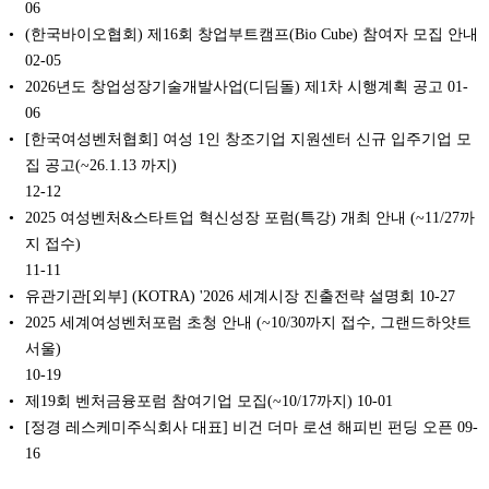
06
(한국바이오협회) 제16회 창업부트캠프(Bio Cube) 참여자 모집 안내
02-05
2026년도 창업성장기술개발사업(디딤돌) 제1차 시행계획 공고
01-
06
[한국여성벤처협회] 여성 1인 창조기업 지원센터 신규 입주기업 모
집 공고(~26.1.13 까지)
12-12
2025 여성벤처&스타트업 혁신성장 포럼(특강) 개최 안내 (~11/27까
지 접수)
11-11
유관기관[외부] (KOTRA) '2026 세계시장 진출전략 설명회
10-27
2025 세계여성벤처포럼 초청 안내 (~10/30까지 접수, 그랜드하얏트
서울)
10-19
제19회 벤처금융포럼 참여기업 모집(~10/17까지)
10-01
[정경 레스케미주식회사 대표] 비건 더마 로션 해피빈 펀딩 오픈
09-
16