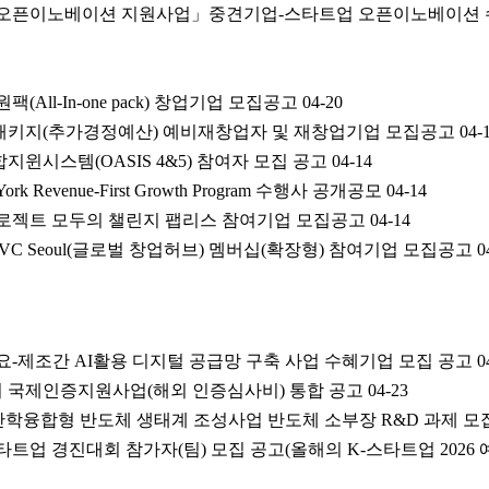
력 오픈이노베이션 지원사업」중견기업-스타트업 오픈이노베이션 
팩(All-In-one pack) 창업기업 모집공고
04-20
공패키지(추가경정예산) 예비재창업자 및 재창업기업 모집공고
04-
지윈시스템(OASIS 4&5) 참여자 모집 공고
04-14
w York Revenue-First Growth Program 수행사 공개공모
04-14
로젝트 모두의 챌린지 팹리스 참여기업 모집공고
04-14
 SVC Seoul(글로벌 창업허브) 멤버십(확장형) 참여기업 모집공고
0
수요-제조간 AI활용 디지털 공급망 구축 사업 수혜기업 모집 공고
0
기기 국제인증지원사업(해외 인증심사비) 통합 공고
04-23
경기산학융합형 반도체 생태계 조성사업 반도체 소부장 R&D 과제 모
스타트업 경진대회 참가자(팀) 모집 공고(올해의 K-스타트업 2026