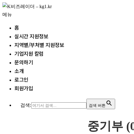
내
용
메뉴
으
홈
로
실시간 지원정보
바
지역별/부처별 지원정보
로
기업지원 칼럼
가
문의하기
기
소개
로그인
회원가입
검색:
검색 버튼
중기부 (