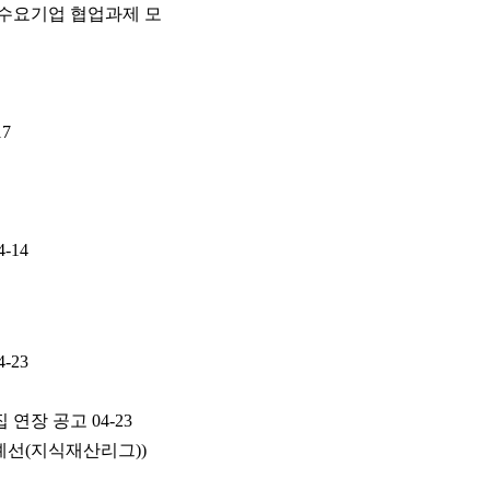
수요기업 협업과제 모
17
4-14
4-23
집 연장 공고
04-23
 예선(지식재산리그))