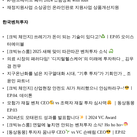
K-핸드메이드 페어 2024 소담상회 with idus
재정지원사업 소상공인 온라인판로 지원사업 상품개선지원
한국벤처투자
[크빅 체인지] 쓰레기가 돈이 되는 기술이 있다고?
ㅣEP.05 오이스
터에이블
[크빅뉴스룸] 2025 새해 맞이 따끈따끈 벤처투자 소식
의료 시장의 패러다임! ‘디지털헬스케어’의 미래에 투자하다 _ 김우
겸 전무
지구온난화를 넘은 지구열대화 시대, “기후 투자”가 기회인가 _ 조
윤민 파트너
[크빅 체인지] 산업현장 안전도 AI가 처리했으니 안심하라구~!
ㅣ
EP.04. 데이톤
모험가 재질 벤처 CEO
vs 조력자 재질 투자 심사역
｜동상동몽
EP.03
2024년도 모태펀드 성과를 발표합니다
ㅣ2024 VC Award
[크빅뉴스룸] 연말에 놓치면 안되는 벤처투자 소식! Ho ho ho~
[동상동몽] 투자자 꿈나무 CEO
vs VC 슨배림 CEO
｜EP.02