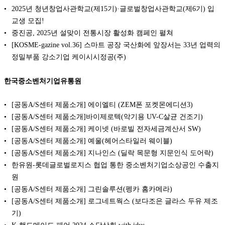
2025년 청년창업사관학교(제15기)·글로벌창업사관학교(제6기) 입
교생 모집!
중진공, 2025년 설맞이 전통시장 활성화 캠페인 펼쳐
[KOSME-gazine vol.36] 스마트 공장 국산화에 앞장서는 33년 업력의
정밀부품 강소기업 케이시시정공(주)
한국중소벤처기업유통원
[공동A/S센터 제품소개] 에이엘티 (ZEM폰 포켓몬에디션3)
[공동A/S센터 제품소개]바이제로텍(악기용 UV-C살균 건조기)
[공동A/S센터 제품소개] 케이넷 (바로빌 전자세금계산서 SW)
[공동A/S센터 제품소개] 예울(헤어스타일러 웨이블)
[공동A/S센터 제품소개] 지나인스 (딜락 목문형 지문인식 도어락)
한유원-롯데글로벌로지스 협업 통한 중소벤처기업소상공인 수출지
원
[공동A/S센터 제품소개] 그린솔루션(펭카 홈카메라)
[공동A/S센터 제품소개] 로그네트웍스 (보다조은 글라스 두유 제조
기)