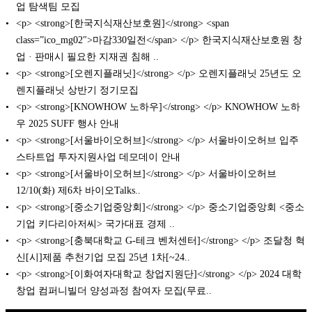
업 탐색팀 모집
<p> <strong>[한국지식재산보호원]</strong> <span
class=”ico_mg02″>마감330일전</span> </p> 한국지식재산보호원 창
업 · 판매시 필요한 지재권 침해 ..
<p> <strong>[오렌지플래닛]</strong> </p> 오렌지플래닛 25년도 오
렌지플래닛 상반기 정기모집
<p> <strong>[KNOWHOW 노하우]</strong> </p> KNOWHOW 노하
우 2025 SUFF 행사 안내
<p> <strong>[서울바이오허브]</strong> </p> 서울바이오허브 입주
스타트업 투자지원사업 데모데이 안내
<p> <strong>[서울바이오허브]</strong> </p> 서울바이오허브
12/10(화) 제6차 바이오Talks..
<p> <strong>[중소기업중앙회]</strong> </p> 중소기업중앙회 <중소
기업 키다리아저씨> 국가대표 경제 ..
<p> <strong>[충북대학교 G-테크 벤처센터]</strong> </p> 조달청 혁
신[시]제품 추천기업 모집 25년 1차[~24..
<p> <strong>[이화여자대학교 창업지원단]</strong> </p> 2024 대학
창업 컴퍼니빌더 양성과정 참여자 모집(무료..