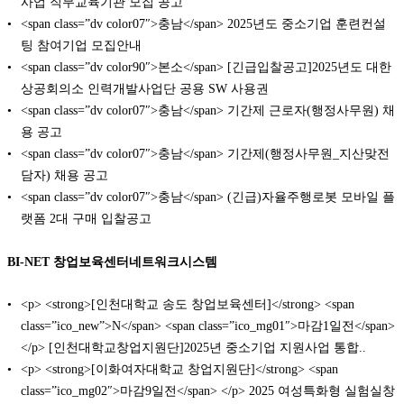
사업 직무교육기관 모집 공고
<span class=”dv color07″>충남</span> 2025년도 중소기업 훈련컨설
팅 참여기업 모집안내
<span class=”dv color90″>본소</span> [긴급입찰공고]2025년도 대한
상공회의소 인력개발사업단 공용 SW 사용권
<span class=”dv color07″>충남</span> 기간제 근로자(행정사무원) 채
용 공고
<span class=”dv color07″>충남</span> 기간제(행정사무원_지산맞전
담자) 채용 공고
<span class=”dv color07″>충남</span> (긴급)자율주행로봇 모바일 플
랫폼 2대 구매 입찰공고
BI-NET 창업보육센터네트워크시스템
<p> <strong>[인천대학교 송도 창업보육센터]</strong> <span
class=”ico_new”>N</span> <span class=”ico_mg01″>마감1일전</span>
</p> [인천대학교창업지원단]2025년 중소기업 지원사업 통합..
<p> <strong>[이화여자대학교 창업지원단]</strong> <span
class=”ico_mg02″>마감9일전</span> </p> 2025 여성특화형 실험실창