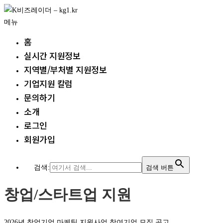
내
용
메뉴
으
홈
로
실시간 지원정보
바
지역별/부처별 지원정보
로
가
기업지원 칼럼
기
문의하기
소개
로그인
회원가입
검색:
검색 버튼
창업/스타트업 지원
2026년 창업기업 마케팅 지원사업 참여기업 모집 공고