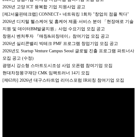
2026년 고양 ICT 융복합 기업 지원사업 공고
[제2서울핀테크랩] CONNECT+ 네트워킹 1회차 "창업의 점을 찍다"
2026년 디지털 헬스케어 및 홈케어 제품·서비스 분야 「현장애로 기술
지원 및 데이터BM발굴지원」사업 수요기업 모집 공고
창원시 벤처투자 『매칭&피칭데이』참여기업 모집 공고
2026년 실리콘밸리 빅테크 PMF 프로그램 창업기업 모집 공고
2026년도 Startup Venture Campus Seoul 글로벌 진출 프로그램 파트너사
모집 공고 (수정)
광명시 강소형 스마트도시조성 사업 오픈랩 참여기업 모집
현대차정몽구재단 CMK 임팩트러너 14기 모집
[제63차] 2026년 대구스타트업 리더스포럼 IR피칭 참여기업 모집
Copyright © 2026 K비즈레이더 - kg1.kr
(주)스마트동스쿨 | 도로명주
소: 03909 서울시 마포구 매봉산로 37 DMC산학협력연구센터 1005호 |
대표: 나준규 | 사업자등록번호 209-81-50372 | 통신판매업 신고번호 제
2012-서울마포-0453 호 | 개인정보관리책임자: 나준규 | 대표전화 02-
929-5095 | 팩스번호 0303-0101-4242 | 이메일 admin@smartdongs.com