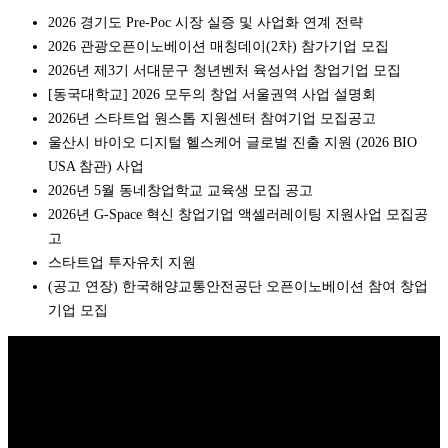
2026 경기도 Pre-Poc 시장 실증 및 사업화 연계 전략
2026 관광오픈이노베이션 매칭데이(2차) 참가기업 모집
2026년 제3기 서대문구 청년벤처 육성사업 창업기업 모집
[동국대학교] 2026 모두의 창업 서울권역 사업 설명회
2026년 스타트업 원스톱 지원센터 참여기업 모집공고
울산시 바이오 디지털 헬스케어 글로벌 진출 지원 (2026 BIO
USA 참관) 사업
2026년 5월 동네창업학교 교육생 모집 공고
2026년 G-Space 혁신 창업기업 액셀러레이팅 지원사업 모집공
고
스타트업 투자유치 지원
(공고 연장) 한국해양교통안전공단 오픈이노베이션 참여 창업
기업 모집
Copyright © 2026 K비즈레이더 - kg1.kr
(주)스마트동스쿨 | 도로명주
소: 03909 서울시 마포구 매봉산로 37 DMC산학협력연구센터 1005호 |
대표: 나준규 | 사업자등록번호 209-81-50372 | 통신판매업 신고번호 제
2012-서울마포-0453 호 | 개인정보관리책임자: 나준규 | 대표전화 02-