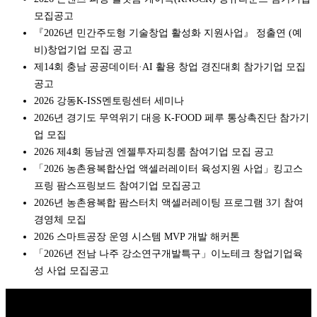
모집공고
『2026년 민간주도형 기술창업 활성화 지원사업』 정출연 (예
비)창업기업 모집 공고
제14회 충남 공공데이터·AI 활용 창업 경진대회 참가기업 모집
공고
2026 강동K-ISS멘토링센터 세미나
2026년 경기도 무역위기 대응 K-FOOD 페루 통상촉진단 참가기
업 모집
2026 제4회 동남권 엔젤투자피칭룸 참여기업 모집 공고
「2026 농촌융복합산업 액셀러레이터 육성지원 사업」킹고스
프링 팜스프링보드 참여기업 모집공고
2026년 농촌융복합 팜스터치 액셀러레이팅 프로그램 3기 참여
경영체 모집
2026 스마트공장 운영 시스템 MVP 개발 해커톤
「2026년 전남 나주 강소연구개발특구」이노테크 창업기업육
성 사업 모집공고
Copyright © 2026 K비즈레이더 - kg1.kr
(주)스마트동스쿨 | 도로명주