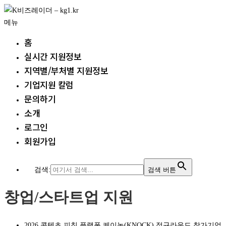
내
용
메뉴
으
홈
로
실시간 지원정보
바
지역별/부처별 지원정보
로
가
기업지원 칼럼
기
문의하기
소개
로그인
회원가입
검색:
검색 버튼
창업/스타트업 지원
2026 콘텐츠 피칭 플랫폼 케이녹(KNOCK) 정규라운드 참가기업