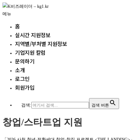
내
용
메뉴
으
홈
로
실시간 지원정보
바
지역별/부처별 지원정보
로
가
기업지원 칼럼
기
문의하기
소개
로그인
회원가입
검색:
검색 버튼
창업/스타트업 지원
「2026 사천 청년·전환세대 창업·창직 프로젝트 <THE LANDING>」