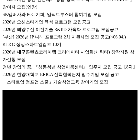
참여자 모집(연장)
SK멤버사와 PoC 기회, 임팩트부스터 참여기업 모집
2026년 오션스타기업 육성 프로그램 모집공고
2026년 해양수산 이전기술 R&BD 가속화 프로그램 모집공고
[부산] 2026년 IP 나래 프로그램 2차 지원사업 모집 공고(~06.04.)
KT&G 상상스타트업캠프 10기
2026년 대구콘텐츠코리아랩 크리에이터 사업화(캐릭터) 창작지원 참
가신청 모집
청년 창업의 꿈, 『성동청년 창업이룸센터』 입주자 모집 공고【8차】
2026년 한양대학교 ERICA 산학협력단지 입주기업 모집 공고
「스타트업 점프업 스쿨」기술창업교육 참여기업 모집
Copyright © 2026 K비즈레이더 - kg1.kr
(주)스마트동스쿨 | 도로명주
소: 03909 서울시 마포구 매봉산로 37 DMC산학협력연구센터 1005호 |
대표: 나준규 | 사업자등록번호 209-81-50372 | 통신판매업 신고번호 제
2012-서울마포-0453 호 | 개인정보관리책임자: 나준규 | 대표전화 02-
929-5095 | 팩스번호 0303-0101-4242 | 이메일 admin@smartdongs.com