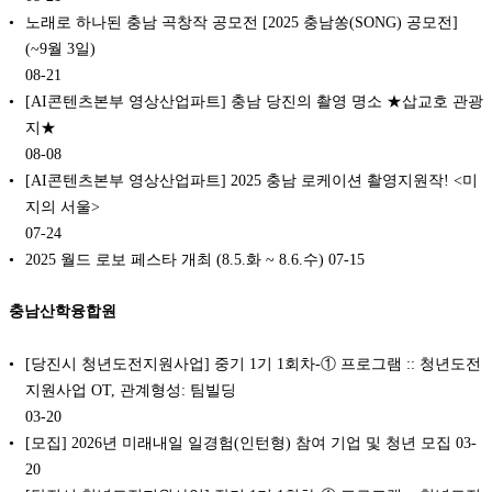
노래로 하나된 충남 곡창작 공모전 [2025 충남쏭(SONG) 공모전]
(~9월 3일)
08-21
[AI콘텐츠본부 영상산업파트] 충남 당진의 촬영 명소 ★삽교호 관광
지★
08-08
[AI콘텐츠본부 영상산업파트] 2025 충남 로케이션 촬영지원작! <미
지의 서울>
07-24
2025 월드 로보 페스타 개최 (8.5.화 ~ 8.6.수)
07-15
충남산학융합원
[당진시 청년도전지원사업] 중기 1기 1회차-① 프로그램 :: 청년도전
지원사업 OT, 관계형성: 팀빌딩
03-20
[모집] 2026년 미래내일 일경험(인턴형) 참여 기업 및 청년 모집
03-
20