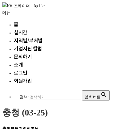
내
용
메뉴
으
홈
로
실시간
바
지역별/부처별
로
가
기업지원 칼럼
기
문의하기
소개
로그인
회원가입
검색:
검색 버튼
충청 (03-25)
충청북도기업진흥원