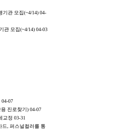
 모집(~4/14)
04-
모집(~4/14)
04-03
킹
04-07
활용 진로찾기)
04-07
자세교정
03-31
립카드, 퍼스널컬러를 통