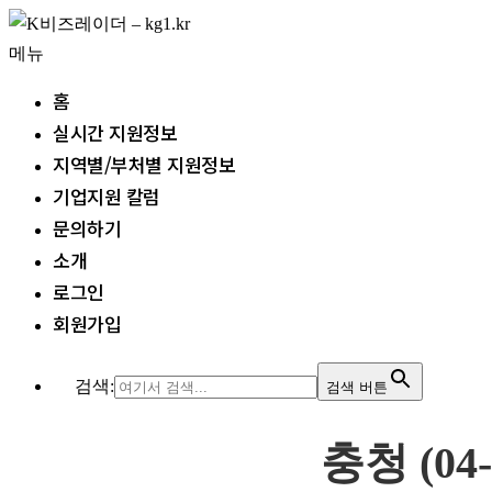
내
용
메뉴
으
홈
로
실시간 지원정보
바
지역별/부처별 지원정보
로
기업지원 칼럼
가
문의하기
기
소개
로그인
회원가입
검색:
검색 버튼
충청 (04-